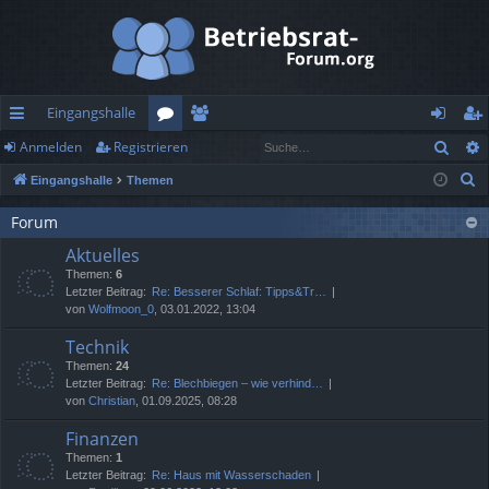
Eingangshalle
Such
Anmelden
Registrieren
ch
or
itg
n
eg
S
Eingangshalle
Themen
ne
en
lie
m
ist
u
llz
de
el
rie
Forum
c
Aktuelles
h
ug
r
de
re
Themen:
6
e
rif
n
n
Letzter Beitrag:
Re: Besserer Schlaf: Tipps&Tr…
von
Wolfmoon_0
, 03.01.2022, 13:04
f
Technik
Themen:
24
Letzter Beitrag:
Re: Blechbiegen – wie verhind…
von
Christian
, 01.09.2025, 08:28
Finanzen
Themen:
1
Letzter Beitrag:
Re: Haus mit Wasserschaden