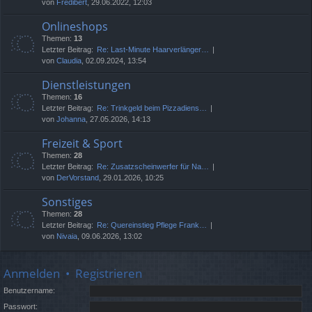
von
Fredibert
, 29.06.2022, 12:03
Onlineshops
Themen:
13
Letzter Beitrag:
Re: Last-Minute Haarverlänger…
von
Claudia
, 02.09.2024, 13:54
Dienstleistungen
Themen:
16
Letzter Beitrag:
Re: Trinkgeld beim Pizzadiens…
von
Johanna
, 27.05.2026, 14:13
Freizeit & Sport
Themen:
28
Letzter Beitrag:
Re: Zusatzscheinwerfer für Na…
von
DerVorstand
, 29.01.2026, 10:25
Sonstiges
Themen:
28
Letzter Beitrag:
Re: Quereinstieg Pflege Frank…
von
Nivaia
, 09.06.2026, 13:02
Anmelden
•
Registrieren
Benutzername:
Passwort: