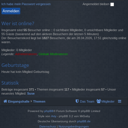
Ich habe mein Passwort vergessen
Angemeldet bleiben
Wer ist online?
Insgesamt sind
55
Besucher online :: 0 sichtbare Mitglieder, 0 unsichtbare Mitglieder und
55 Gäste (basierend auf den aktiven Besuchern der letzten 5 Minuten)
Der Besucherrekord liegt bei
1827
Besuchern, die am 28.04.2026, 17:51 gleichzeitig online
waren.
Mitglieder: 0 Mitglieder
Legende:
Administratoren
,
Globale Moderatoren
Geburtstage
Heute hat kein Mitglied Geburtstag
Statistik
Beiträge insgesamt
371
• Themen insgesamt
117
• Mitglieder insgesamt
57
• Unser
neuestes Mitglied:
Suse
Eingangshalle
Themen
Das Team
Mitglieder
Powered by
phpBB
® Forum Software © phpBB Limited
Style von
Arty
- phpBB 3.2 von MrGaby
Deutsche Übersetzung durch
phpBB.de
Datenschutz
|
Nutzungsbedingungen