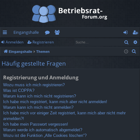
Eingangshalle
Such
Anmelden
Registrieren
ch
or
itg
n
eg
S
Eingangshalle
Themen
ne
en
lie
m
ist
u
Häufig gestellte Fragen
llz
de
el
rie
c
h
ug
r
de
re
Registrierung und Anmeldung
e
rif
n
n
Wozu muss ich mich registrieren?
Was ist COPPA?
f
Warum kann ich mich nicht registrieren?
Ich habe mich registriert, kann mich aber nicht anmelden!
Warum kann ich mich nicht anmelden?
Ich habe mich vor einiger Zeit registriert, kann mich aber nicht mehr
anmelden?!
Ich habe mein Passwort vergessen!
Warum werde ich automatisch abgemeldet?
Wozu ist die Funktion „Alle Cookies löschen“?