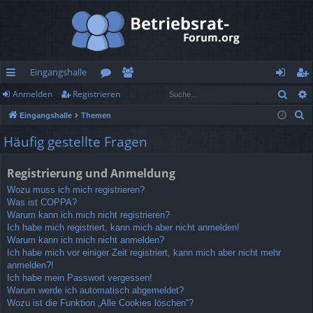
Eingangshalle
Such
Anmelden
Registrieren
ch
or
itg
n
eg
S
Eingangshalle
Themen
ne
en
lie
m
ist
u
Häufig gestellte Fragen
llz
de
el
rie
c
h
ug
r
de
re
Registrierung und Anmeldung
e
rif
n
n
Wozu muss ich mich registrieren?
Was ist COPPA?
f
Warum kann ich mich nicht registrieren?
Ich habe mich registriert, kann mich aber nicht anmelden!
Warum kann ich mich nicht anmelden?
Ich habe mich vor einiger Zeit registriert, kann mich aber nicht mehr
anmelden?!
Ich habe mein Passwort vergessen!
Warum werde ich automatisch abgemeldet?
Wozu ist die Funktion „Alle Cookies löschen“?