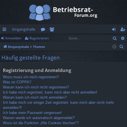
Eingangshalle
Such
Anmelden
Registrieren
ch
or
itg
n
eg
S
Eingangshalle
Themen
ne
en
lie
m
ist
u
Häufig gestellte Fragen
llz
de
el
rie
c
h
ug
r
de
re
Registrierung und Anmeldung
e
rif
n
n
Wozu muss ich mich registrieren?
Was ist COPPA?
f
Warum kann ich mich nicht registrieren?
Ich habe mich registriert, kann mich aber nicht anmelden!
Warum kann ich mich nicht anmelden?
Ich habe mich vor einiger Zeit registriert, kann mich aber nicht mehr
anmelden?!
Ich habe mein Passwort vergessen!
Warum werde ich automatisch abgemeldet?
Wozu ist die Funktion „Alle Cookies löschen“?