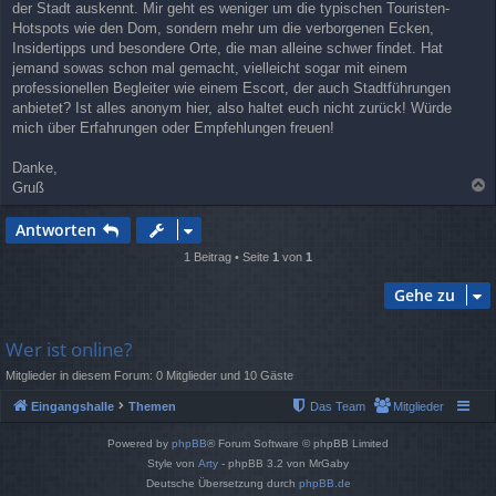
der Stadt auskennt. Mir geht es weniger um die typischen Touristen-
Hotspots wie den Dom, sondern mehr um die verborgenen Ecken,
Insidertipps und besondere Orte, die man alleine schwer findet. Hat
jemand sowas schon mal gemacht, vielleicht sogar mit einem
professionellen Begleiter wie einem Escort, der auch Stadtführungen
anbietet? Ist alles anonym hier, also haltet euch nicht zurück! Würde
mich über Erfahrungen oder Empfehlungen freuen!
Danke,
Gruß
a
c
Antworten
h
o
1 Beitrag • Seite
1
von
1
b
e
Gehe zu
n
Wer ist online?
Mitglieder in diesem Forum: 0 Mitglieder und 10 Gäste
Eingangshalle
Themen
Das Team
Mitglieder
Powered by
phpBB
® Forum Software © phpBB Limited
Style von
Arty
- phpBB 3.2 von MrGaby
Deutsche Übersetzung durch
phpBB.de