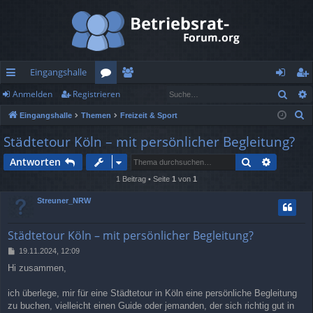
Eingangshalle
Such
Anmelden
Registrieren
ch
or
itg
n
eg
S
Eingangshalle
Themen
Freizeit & Sport
ne
en
lie
m
ist
u
Städtetour Köln – mit persönlicher Begleitung?
llz
de
el
rie
c
Suche
Erweiter
Antworten
h
ug
r
de
re
e
1 Beitrag • Seite
1
von
1
rif
n
n
Streuner_NRW
f
Städtetour Köln – mit persönlicher Begleitung?
B
19.11.2024, 12:09
e
Hi zusammen,
i
t
r
ich überlege, mir für eine Städtetour in Köln eine persönliche Begleitung
a
zu buchen, vielleicht einen Guide oder jemanden, der sich richtig gut in
g