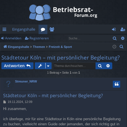
Eingangshalle
Such
Anmelden
Registrieren
ch
or
itg
n
eg
S
Eingangshalle
Themen
Freizeit & Sport
ne
en
lie
m
ist
u
Städtetour Köln – mit persönlicher Begleitung?
llz
de
el
rie
c
Suche
Erweiter
Antworten
h
ug
r
de
re
e
1 Beitrag • Seite
1
von
1
rif
n
n
Streuner_NRW
f
Städtetour Köln – mit persönlicher Begleitung?
B
19.11.2024, 12:09
e
Hi zusammen,
i
t
r
ich überlege, mir für eine Städtetour in Köln eine persönliche Begleitung
a
zu buchen, vielleicht einen Guide oder jemanden, der sich richtig gut in
g