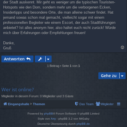
der Stadt auskennt. Mir geht es weniger um die typischen Touristen-
Hotspots wie den Dom, sondern mehr um die verborgenen Ecken,
Insidertipps und besondere Orte, die man alleine schwer findet. Hat
jemand sowas schon mal gemacht, vielleicht sogar mit einem
professionellen Begleiter wie einem Escort, der auch Stadtführungen
anbietet? Ist alles anonym hier, also haltet euch nicht zurück! Würde
mich über Erfahrungen oder Empfehlungen freuen!
Danke,
Gruß
a
c
Antworten
h
o
1 Beitrag • Seite
1
von
1
b
e
Gehe zu
n
Wer ist online?
Mitglieder in diesem Forum: 0 Mitglieder und 3 Gäste
Eingangshalle
Themen
Das Team
Mitglieder
Powered by
phpBB
® Forum Software © phpBB Limited
Style von
Arty
- phpBB 3.2 von MrGaby
Deutsche Übersetzung durch
phpBB.de