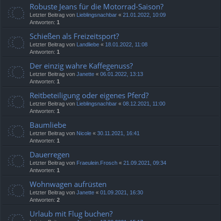
Robuste Jeans für die Motorrad-Saison?
Letzter Beitrag von
Lieblingsnachbar
«
21.01.2022, 10:09
Antworten:
1
Schießen als Freizeitsport?
Letzter Beitrag von
Landliebe
«
18.01.2022, 11:08
Antworten:
1
Der einzig wahre Kaffegenuss?
Letzter Beitrag von
Janette
«
06.01.2022, 13:13
Antworten:
1
Reitbeteiligung oder eigenes Pferd?
Letzter Beitrag von
Lieblingsnachbar
«
08.12.2021, 11:00
Antworten:
1
Baumliebe
Letzter Beitrag von
Nicole
«
30.11.2021, 16:41
Antworten:
1
Dauerregen
Letzter Beitrag von
Fraeulein.Frosch
«
21.09.2021, 09:34
Antworten:
1
Wohnwagen aufrüsten
Letzter Beitrag von
Janette
«
01.09.2021, 16:30
Antworten:
2
Urlaub mit Flug buchen?