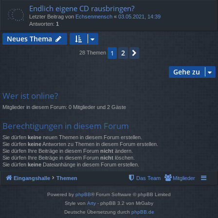
Endlich eigene CD rausbringen?
Letzter Beitrag von
Echsenmensch
«
03.05.2021, 14:39
Antworten:
1
Neues Thema
2
1
Nächste
28 Themen
Gehe zu
Wer ist online?
Mitglieder in diesem Forum: 0 Mitglieder und 2 Gäste
Berechtigungen in diesem Forum
Sie dürfen
keine
neuen Themen in diesem Forum erstellen.
Sie dürfen
keine
Antworten zu Themen in diesem Forum erstellen.
Sie dürfen Ihre Beiträge in diesem Forum
nicht
ändern.
Sie dürfen Ihre Beiträge in diesem Forum
nicht
löschen.
Sie dürfen
keine
Dateianhänge in diesem Forum erstellen.
Eingangshalle
Themen
Das Team
Mitglieder
Powered by
phpBB
® Forum Software © phpBB Limited
Style von
Arty
- phpBB 3.2 von MrGaby
Deutsche Übersetzung durch
phpBB.de