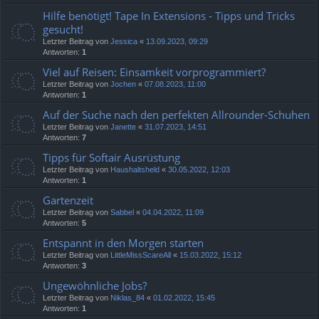
Hilfe benötigt! Tape In Extensions - Tipps und Tricks
gesucht!
Letzter Beitrag von
Jessica
«
13.09.2023, 09:29
Antworten:
1
Viel auf Reisen: Einsamkeit vorprogrammiert?
Letzter Beitrag von
Jochen
«
07.08.2023, 11:00
Antworten:
1
Auf der Suche nach den perfekten Allrounder-Schuhen
Letzter Beitrag von
Janette
«
31.07.2023, 14:51
Antworten:
7
Tipps für Softair Ausrüstung
Letzter Beitrag von
Haushaltsheld
«
30.05.2022, 12:03
Antworten:
1
Gartenzeit
Letzter Beitrag von
Sabbel
«
04.04.2022, 11:09
Antworten:
5
Entspannt in den Morgen starten
Letzter Beitrag von
LittleMissScareAll
«
15.03.2022, 15:12
Antworten:
3
Ungewöhnliche Jobs?
Letzter Beitrag von
Niklas_84
«
01.02.2022, 15:45
Antworten:
1