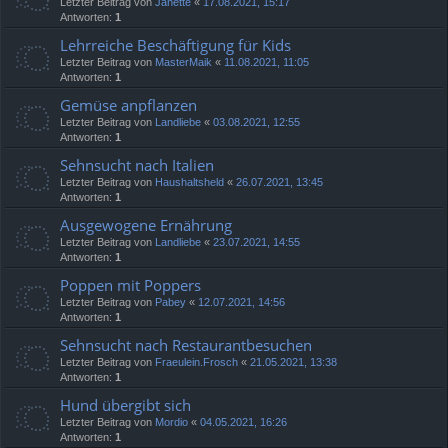
Letzter Beitrag von
Janette
«
17.08.2021, 15:17
Antworten:
1
Lehrreiche Beschäftigung für Kids
Letzter Beitrag von
MasterMaik
«
11.08.2021, 11:05
Antworten:
1
Gemüse anpflanzen
Letzter Beitrag von
Landliebe
«
03.08.2021, 12:55
Antworten:
1
Sehnsucht nach Italien
Letzter Beitrag von
Haushaltsheld
«
26.07.2021, 13:45
Antworten:
1
Ausgewogene Ernährung
Letzter Beitrag von
Landliebe
«
23.07.2021, 14:55
Antworten:
1
Poppen mit Poppers
Letzter Beitrag von
Pabey
«
12.07.2021, 14:56
Antworten:
1
Sehnsucht nach Restaurantbesuchen
Letzter Beitrag von
Fraeulein.Frosch
«
21.05.2021, 13:38
Antworten:
1
Hund übergibt sich
Letzter Beitrag von
Mordio
«
04.05.2021, 16:26
Antworten:
1