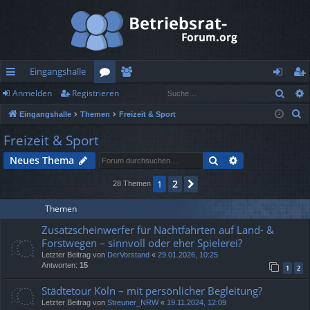
Eingangshalle
Such
Anmelden
Registrieren
ch
or
itg
n
eg
S
Eingangshalle
Themen
Freizeit & Sport
ne
en
lie
m
ist
u
Freizeit & Sport
llz
de
el
rie
c
Suche
Erweiterte Suc
Neues Thema
h
ug
r
de
re
e
2
1
Nächste
28 Themen
rif
n
n
f
Themen
Zusatzscheinwerfer für Nachtfahrten auf Land- &
Forstwegen – sinnvoll oder eher Spielerei?
Letzter Beitrag von
DerVorstand
«
29.01.2026, 10:25
Antworten:
15
1
2
Städtetour Köln – mit persönlicher Begleitung?
Letzter Beitrag von
Streuner_NRW
«
19.11.2024, 12:09