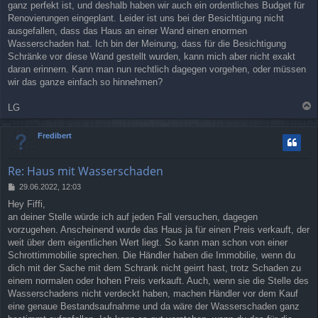
ganz perfekt ist, und deshalb haben wir auch ein ordentliches Budget für
Renovierungen eingeplant. Leider ist uns bei der Besichtigung nicht
ausgefallen, dass das Haus an einer Wand einen enormen
Wasserschaden hat. Ich bin der Meinung, dass für die Besichtigung
Schränke vor diese Wand gestellt wurden, kann mich aber nicht exakt
daran erinnern. Kann man nun rechtlich dagegen vorgehen, oder müssen
wir das ganze einfach so hinnehmen?
LG
a
c
Fredibert
h
o
b
Re: Haus mit Wasserschaden
e
n
B
29.06.2022, 12:03
e
Hey Fiffi,
i
an deiner Stelle würde ich auf jeden Fall versuchen, dagegen
t
r
vorzugehen. Anscheinend wurde das Haus ja für einen Preis verkauft, der
a
weit über dem eigentlichen Wert liegt. So kann man schon von einer
g
Schrottimmobilie sprechen. Die Händler haben die Immobilie, wenn du
dich mit der Sache mit dem Schrank nicht geirrt hast, trotz Schaden zu
einem normalen oder hohen Preis verkauft. Auch, wenn sie die Stelle des
Wasserschadens nicht verdeckt haben, machen Händler vor dem Kauf
eine genaue Bestandsaufnahme und da wäre der Wasserschaden ganz