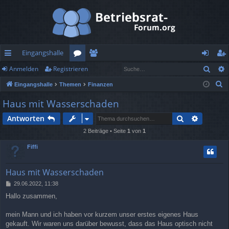
Eingangshalle
Such
Anmelden
Registrieren
ch
or
itg
n
eg
S
Eingangshalle
Themen
Finanzen
ne
en
lie
m
ist
u
Haus mit Wasserschaden
llz
de
el
rie
c
Suche
Erweiter
Antworten
h
ug
r
de
re
e
2 Beiträge • Seite
1
von
1
rif
n
n
Fiffi
f
Haus mit Wasserschaden
B
29.06.2022, 11:38
e
Hallo zusammen,
i
t
r
mein Mann und ich haben vor kurzem unser erstes eigenes Haus
a
gekauft. Wir waren uns darüber bewusst, dass das Haus optisch nicht
g