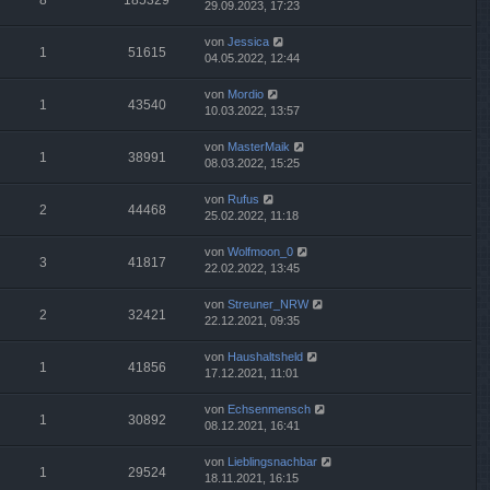
8
185329
29.09.2023, 17:23
von
Jessica
1
51615
04.05.2022, 12:44
von
Mordio
1
43540
10.03.2022, 13:57
von
MasterMaik
1
38991
08.03.2022, 15:25
von
Rufus
2
44468
25.02.2022, 11:18
von
Wolfmoon_0
3
41817
22.02.2022, 13:45
von
Streuner_NRW
2
32421
22.12.2021, 09:35
von
Haushaltsheld
1
41856
17.12.2021, 11:01
von
Echsenmensch
1
30892
08.12.2021, 16:41
von
Lieblingsnachbar
1
29524
18.11.2021, 16:15