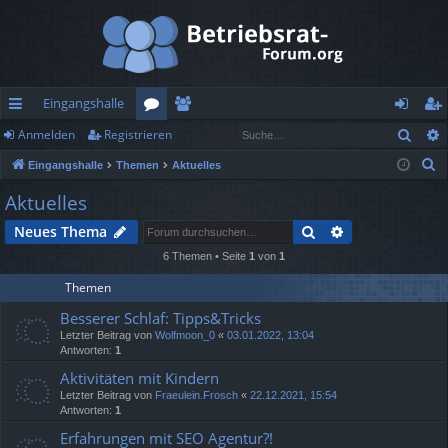
Eingangshalle
Such
Anmelden
Registrieren
ch
or
itg
n
eg
S
Eingangshalle
Themen
Aktuelles
ne
en
lie
m
ist
u
Aktuelles
llz
de
el
rie
c
Suche
Erweiterte Suc
Neues Thema
h
ug
r
de
re
e
6 Themen • Seite
1
von
1
rif
n
n
Themen
f
Besserer Schlaf: Tipps&Tricks
Letzter Beitrag von
Wolfmoon_0
«
03.01.2022, 13:04
Antworten:
1
Aktivitäten mit Kindern
Letzter Beitrag von
Fraeulein.Frosch
«
22.12.2021, 15:54
Antworten:
1
Erfahrungen mit SEO Agentur?!