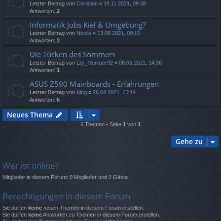
Letzter Beitrag von
Christian
«
18.11.2021, 09:38
Antworten:
2
Informatik Jobs Kiel & Umgebung?
Letzter Beitrag von
Nicole
«
13.08.2021, 09:15
Antworten:
2
Die Tücken des Sommers
Letzter Beitrag von
Lily_Munster92
«
08.06.2021, 14:38
Antworten:
1
ASUS Z590 Mainboards - Erfahrungen
Letzter Beitrag von
King
«
26.04.2021, 15:14
Antworten:
5
Neues Thema
6 Themen • Seite
1
von
1
Gehe zu
Wer ist online?
Mitglieder in diesem Forum: 0 Mitglieder und 2 Gäste
Berechtigungen in diesem Forum
Sie dürfen
keine
neuen Themen in diesem Forum erstellen.
Sie dürfen
keine
Antworten zu Themen in diesem Forum erstellen.